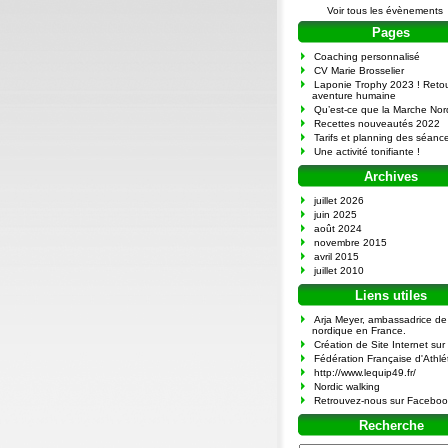
Voir tous les évènements
Pages
Coaching personnalisé
CV Marie Brosselier
Laponie Trophy 2023 ! Retou
aventure humaine
Qu’est-ce que la Marche Nor
Recettes nouveautés 2022
Tarifs et planning des séanc
Une activité tonifiante !
Archives
juillet 2026
juin 2025
août 2024
novembre 2015
avril 2015
juillet 2010
Liens utiles
Arja Meyer, ambassadrice de
nordique en France.
Création de Site Internet su
Fédération Française d'Athlé
http://www.lequip49.fr/
Nordic walking
Retrouvez-nous sur Faceboo
Recherche