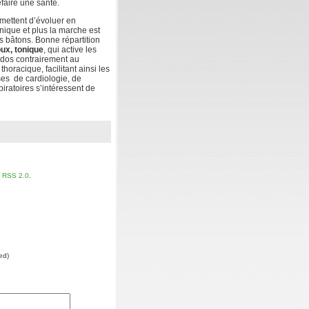
faire une santé.
rmettent d’évoluer en
hnique et plus la marche est
es bâtons. Bonne répartition
ux, tonique
, qui active les
t dos contrairement au
horacique, facilitant ainsi les
ses de cardiologie, de
iratoires s’intéressent de
x
RSS 2.0
.
red)