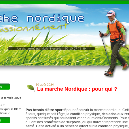
Un site animé par Marie Brosselier - 06 15 67 77 89
10 août 2024
s
La marche Nordique : pour qui ?
 la rentrée 2026
ui ?
est quoi le BP ?
Pas besoin d’être sportif
pour découvrir la marche nordique. Cette
dique ?
à tous, quelque soit l’âge, la condition physique,
des ados aux ret
sportifs confirmés qui souhaitent varier leurs entraînements. Pou
r
qui ont des problèmes de
surpoids
, ou qui doivent reprendre une 
santé. Cette activité a un bénéfice direct sur la condition physique,