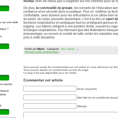
mental.
Rien de mieux que s’oxygéner sur nos chemins pour se re
De plus,
la convivialité du groupe
, les conseils de l’éducateur pe
confiance et en sécurité dans la pratique. Plus on maîtrise sa tec
confortable, sans douleur pour les articulations si on utilise bien l
du poids du corps, poussée dynamique, c’est à la fois un
sport do
r sur une belle
fonctions respiratoires et cardiaques tout en protégeant genoux e
jogging. Les bâtons obligent à une position droite, ouvrant la cage t
dique ?
échanges respiratoires. Pas étonnant que des fédérations françai
pneumologie, ou encore le comité de lutte contre les maladies resp
es
près à cette discipline.
Posté par
Marie
- Catégorie :
Non classé
.::.
(
Ajoutez votre commentaire
)
Vous pouvez suivre les commentaires sur cet article en vous abonnant au flu
Vous pouvez laisser un commentaire au bas de page.
Le ping n'est pas disponible pour cet article.
Commenter cet article
 la marche
Name (required)
r mesure
tisme
Mail (will not be published) (requi
k
Website